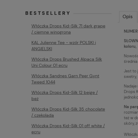
BESTSELLERY
Opis
Włóczka Drops Kid-Silk 71 dark grape
NUMER 
/ ciemne winogrona
SŁOWNY
KAL Julienne Tee - wzór POLSKI i
koloru,
ANGIELSKI
Nowość
Włóczka Drops Brushed Alpaca Silk
średnia
Uni Colour 01 ecru
Jest to
Włóczka Sandnes Garn Peer Gynt
swetry,
Tweed 1044
Nadaje 
Drops K
Włóczka Drops Kid-Silk 12 beige /
jednoko
beż
Na parę
Włóczka Drops Kid-Silk 35 chocolate
rozmiar
/ czekolada
też w d
skóry, 
Włóczka Drops Kid-Silk 01 off white /
ecru
Włóczk