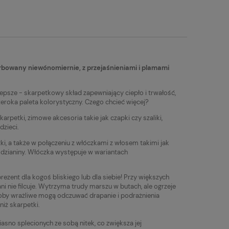
tualnych kosztów
bowany niewónomiernie, z przejaśnieniami i plamami
epsze - skarpetkowy skład zapewniający ciepło i trwałość,
zeroka paleta kolorystyczny. Czego chcieć więcej?
arpetki, zimowe akcesoria takie jak czapki czy szaliki,
dzieci.
ki, a także w połączeniu z włóczkami z włosem takimi jak
ej dzianiny. Włóczka występuje w wariantach
rezent dla kogoś bliskiego lub dla siebie! Przy większych
ni nie filcuje. Wytrzyma trudy marszu w butach, ale ogrzeje
soby wrażliwe mogą odczuwać drapanie i podrażnienia
iż skarpetki.
iasno splecionych ze sobą nitek, co zwiększa jej