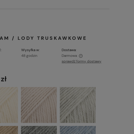
REAM / LODY TRUSKAWKOWE
:
Wysyłka w:
Dostawa:
48 godzin
Darmowa
sprawdź formy dostawy
Cena nie zawiera ewentualnych kosztów
płatności
 zł