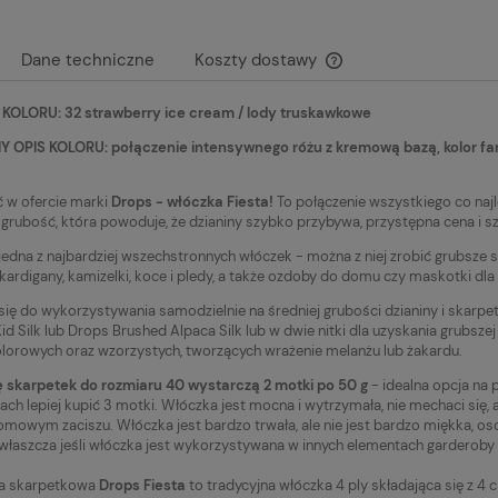
Dane techniczne
Koszty dostawy
KOLORU: 32 strawberry ice cream / lody truskawkowe
Cena nie zawiera ewen
płatności
 OPIS KOLORU: połączenie intensywnego różu z kremową bazą, kolor far
 w ofercie marki
Drops - włóczka Fiesta!
To połączenie wszystkiego co najl
 grubość, która powoduje, że dzianiny szybko przybywa, przystępna cena i s
 jedna z najbardziej wszechstronnych włóczek - można z niej zrobić grubsze sk
 kardigany, kamizelki, koce i pledy, a także ozdoby do domu czy maskotki dla 
się do wykorzystywania samodzielnie na średniej grubości dzianiny i skarpet
id Silk lub Drops Brushed Alpaca Silk lub w dwie nitki dla uzyskania grubsz
lorowych oraz wzorzystych, tworzących wrażenie melanżu lub żakardu.
 skarpetek do rozmiaru 40 wystarczą 2 motki po 50 g
- idealna opcja na p
ach lepiej kupić 3 motki. Włóczka jest mocna i wytrzymała, nie mechaci się, a
omowym zaciszu. Włóczka jest bardzo trwała, ale nie jest bardzo miękka, o
zwłaszcza jeśli włóczka jest wykorzystywana w innych elementach garderoby n
a skarpetkowa
Drops Fiesta
to tradycyjna włóczka 4 ply składająca się z 4 c