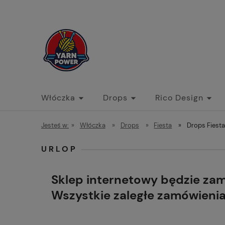
Włóczka
Drops
Rico Design
Jesteś w:
»
Włóczka
»
Drops
»
Fiesta
»
Drops Fiesta
URLOP
Sklep internetowy będzie za
Wszystkie zaległe zamówieni