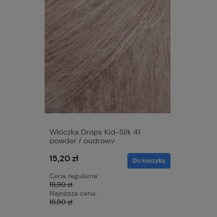
Włóczka Drops Kid-Silk 41
Włóczka 
powder / pudrowy
/ toffi
15,20 zł
15,20 zł
Do koszyka
Cena regularna:
Cena regu
19,90 zł
19,90 zł
Najniższa cena:
Najniższa 
19,90 zł
19,90 zł