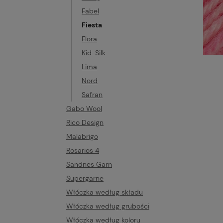
Fabel
Fiesta
Flora
Kid-Silk
Lima
Nord
Safran
Gabo Wool
Rico Design
Malabrigo
Rosarios 4
Sandnes Garn
Supergarne
Włóczka według składu
Włóczka według grubości
Włóczka według koloru