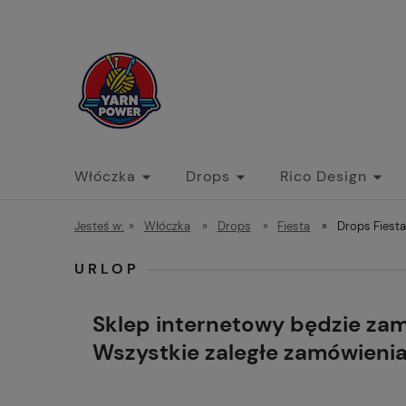
Włóczka
Drops
Rico Design
Jesteś w:
»
Włóczka
»
Drops
»
Fiesta
»
Drops Fiesta
URLOP
Sklep internetowy będzie za
Wszystkie zaległe zamówieni