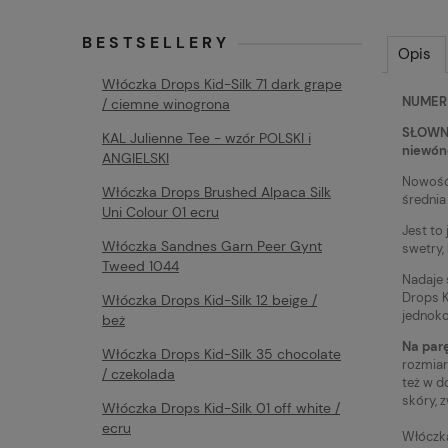
BESTSELLERY
Opis
Włóczka Drops Kid-Silk 71 dark grape
NUMER 
/ ciemne winogrona
SŁOWNY 
KAL Julienne Tee - wzór POLSKI i
niewóno
ANGIELSKI
Nowość
Włóczka Drops Brushed Alpaca Silk
średnia
Uni Colour 01 ecru
Jest to
Włóczka Sandnes Garn Peer Gynt
swetry,
Tweed 1044
Nadaje 
Drops K
Włóczka Drops Kid-Silk 12 beige /
jednoko
beż
Na parę
Włóczka Drops Kid-Silk 35 chocolate
rozmiar
/ czekolada
też w d
skóry, 
Włóczka Drops Kid-Silk 01 off white /
ecru
Włóczk