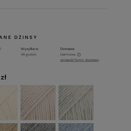
RANE DŻINSY
:
Wysyłka w:
Dostawa:
48 godzin
Darmowa
sprawdź formy dostawy
Cena nie zawiera ewentualnych kosztów
płatności
 zł