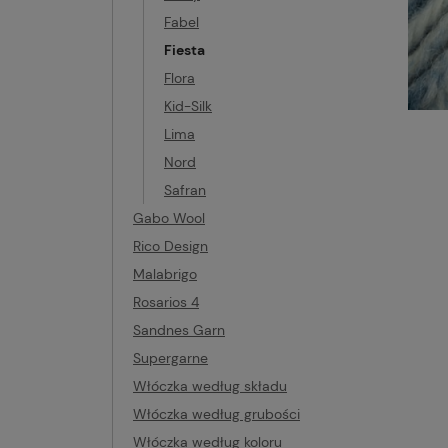
Fabel
Fiesta
Flora
Kid-Silk
Lima
Nord
Safran
Gabo Wool
Rico Design
Malabrigo
Rosarios 4
Sandnes Garn
Supergarne
Włóczka według składu
Włóczka według grubości
Włóczka według koloru