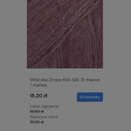
Włóczka Drops Kid-Silk 31 mauve
Włóczka 
/ malwa
pepermin
15,20 zł
15,20 zł
Do koszyka
Cena regularna:
Cena regu
19,90 zł
19,90 zł
Najniższa cena:
Najniższa 
19,90 zł
19,90 zł