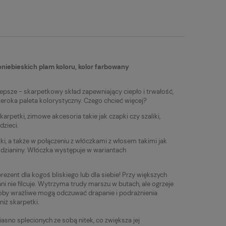
tualnych kosztów
niebieskich plam koloru, kolor farbowany
epsze - skarpetkowy skład zapewniający ciepło i trwałość,
zeroka paleta kolorystyczny. Czego chcieć więcej?
arpetki, zimowe akcesoria takie jak czapki czy szaliki,
dzieci.
ki, a także w połączeniu z włóczkami z włosem takimi jak
ej dzianiny. Włóczka występuje w wariantach
rezent dla kogoś bliskiego lub dla siebie! Przy większych
ni nie filcuje. Wytrzyma trudy marszu w butach, ale ogrzeje
soby wrażliwe mogą odczuwać drapanie i podrażnienia
iż skarpetki.
iasno splecionych ze sobą nitek, co zwiększa jej