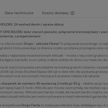
Dane techniczne
Koszty dostawy
KOLORU: 24 washed denim / sprane dżinsy
Cena nie zawiera ewen
płatności
OPIS KOLORU: kolor starych jeansów, połączenie kremowej bazy i szaro
miernie, z przejaśnieniami
 w ofercie marki
Drops - włóczka Fiesta!
To połączenie wszystkiego co najl
 grubość, która powoduje, że dzianiny szybko przybywa, przystępna cena i s
 jedna z najbardziej wszechstronnych włóczek - można z niej zrobić grubsze sk
 kardigany, kamizelki, koce i pledy, a także ozdoby do domu czy maskotki dla 
się do wykorzystywania samodzielnie na średniej grubości dzianiny i skarpet
id Silk lub Drops Brushed Alpaca Silk lub w dwie nitki dla uzyskania grubsz
lorowych oraz wzorzystych, tworzących wrażenie melanżu lub żakardu.
 skarpetek do rozmiaru 40 wystarczą 2 motki po 50 g
- idealna opcja na p
ach lepiej kupić 3 motki. Włóczka jest mocna i wytrzymała, nie mechaci się, a
omowym zaciszu. Włóczka jest bardzo trwała, ale nie jest bardzo miękka, o
zwłaszcza jeśli włóczka jest wykorzystywana w innych elementach garderoby n
a skarpetkowa
Drops Fiesta
to tradycyjna włóczka 4 ply składająca się z 4 c