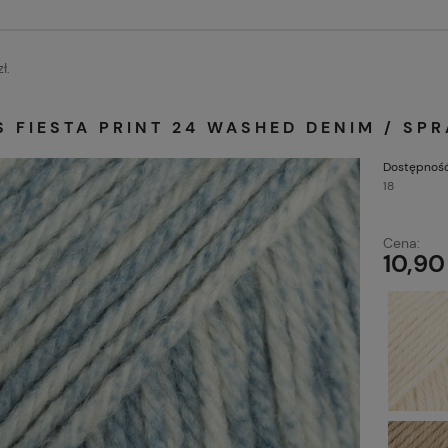
ł.
 FIESTA PRINT 24 WASHED DENIM / SP
Dostępność
18
Cena:
10,90