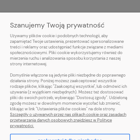
Szanujemy Twoją prywatność
Używamy plików cookie i podobnych technologii, aby
O NAS
zapamiętać Twoje ustawienia, prezentować spersonalizowane
treści i reklamy oraz udostępniać funkcje związane z mediami
OBSŁUGA KLIENTA
społecznościowymi. Pliki cookie wykorzystujemy również do
mierzenia ruchu i analizowania sposobu korzystania z naszej
strony internetowej.
POMOC
Domyślnie włączone są jedynie pliki niezbędne do poprawnego
działania strony. Poniżej możesz zaakceptować wszystkie
MOJE KONTO
rodzaje plików, klikając "Zaakceptuj wszystkie", lub odmówić ich
używania (z wyjątkiem niezbędnych). Możesz też dostosować
pliki do swoich potrzeb, wybierając "Dostosuj zgody". Udzieloną
zgodę możesz w dowolnym momencie wycofać lub zmienić,
klikając w link "Ustawienia plików cookies" na dole strony.
Szczegóły o używanych przez nas plikach cookie oraz zasadach
Sklep z włóczką. Internetowa pasmanteria. Włóczki wełniane. Włóczki
przetwarzania danych osobowych znajdziesz w Polityce
bawełniane. Tanie włóczki. Włóczki ręcznie farbowane.
prywatności.